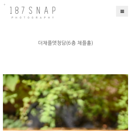
더채플앳청담(6층 채플홀)